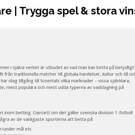
re | Trygga spel & stora vin
men i själva verket är utbudet av vad man kan betta på betydligt
lt från traditionella matcher till globala händelser, kultur och till oc
r idag tillgång till tusentals olika marknader – vissa självklara,
ste, mest populära och mest udda typerna av vadslagning på
inom betting. Oavsett om det gäller svenska division 1-fotboll
Några av de vanligaste sporterna att betta på:
er/under mål etc.