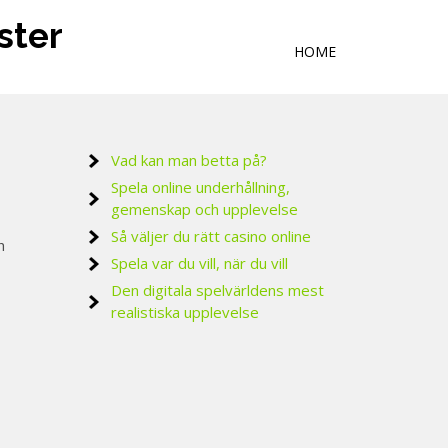
ster
HOME
Vad kan man betta på?
Spela online underhållning,
gemenskap och upplevelse
Så väljer du rätt casino online
h
Spela var du vill, när du vill
Den digitala spelvärldens mest
realistiska upplevelse