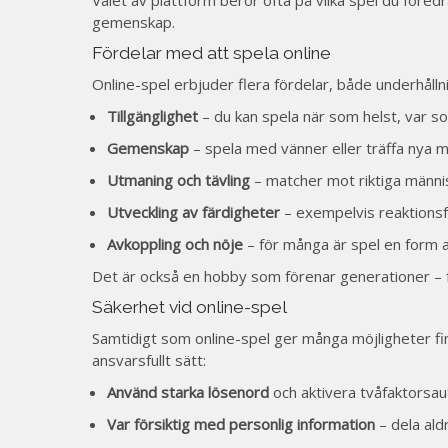
Valet av plattform beror ofta på vilka spel du föredra
gemenskap.
Fördelar med att spela online
Online-spel erbjuder flera fördelar, både underhålln
Tillgänglighet
– du kan spela när som helst, var s
Gemenskap
– spela med vänner eller träffa nya m
Utmaning och tävling
– matcher mot riktiga männis
Utveckling av färdigheter
– exempelvis reaktions
Avkoppling och nöje
– för många är spel en form 
Det är också en hobby som förenar generationer – f
Säkerhet vid online-spel
Samtidigt som online-spel ger många möjligheter finn
ansvarsfullt sätt:
Använd starka lösenord
och aktivera tvåfaktorsau
Var försiktig med personlig information
– dela ald